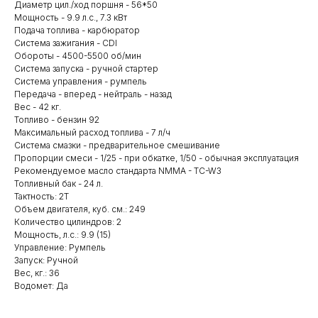
Диаметр цил./ход поршня - 56*50
Мощность - 9.9 л.с., 7.3 кВт
Подача топлива - карбюратор
Система зажигания - CDI
Обороты - 4500-5500 об/мин
Система запуска - ручной стартер
Система управления - румпель
Передача - вперед - нейтраль - назад
Вес - 42 кг.
Топливо - бензин 92
Максимальный расход топлива - 7 л/ч
Система смазки - предварительное смешивание
Пропорции смеси - 1/25 - при обкатке, 1/50 - обычная эксплуатация
Рекомендуемое масло стандарта NMMA - TC-W3
Топливный бак - 24 л.
Тактность: 2Т
Объем двигателя, куб. см.: 249
Количество цилиндров: 2
Мощность, л.с.: 9.9 (15)
Управление: Румпель
Запуск: Ручной
Вес, кг.: 36
Водомет: Да