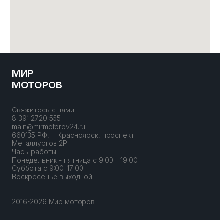
МИР
МОТОРОВ
Свяжитесь с нами:
8 391 2720 555
main@mirmotorov24.ru
660135 РФ, г. Красноярск, проспект
Металлургов 2Р
Часы работы:
Понедельник - пятница с 9:00 - 19:00
Суббота с 9:00-17:00
Воскресенье выходной
2016-2026 Мир моторов