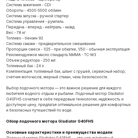
Система зажигания - CDI
Обороты - 4500-5500 об/мин
Система запуска - ручной стартер
Система управления - румпель
Передача - вперед - нейтраль - назад
Вес - 78 кг.
Топливо - бензин 92
Система смазки - предварительное смешивание
Пропорции смеси - 1/25 - при обкатке, 1/50 - обычная эксплуатация
Рекомендуемое масло стандарта NMMA - TC-W3
Объем редуктора - 250 мл.
Топливный бак - 24 л.
Комплектация: топливный бак, шланг с грушей, сервисный набор,
счетчик моточасов, мерный стакан, чека безопасности.
Выбор лодочного мотора — это важное решение для каждого
любителя водного отдыха и рыбалки. Лодочный мотор Gladiator
G40FHS сочетает в себе передовые технологии, надёжность и
доступную цену, предлагая оптимальное решение для комфортных
и безопасных путешествий по воде.
Обзор лодочного мотора Gladiator G40FHS
Основные характеристики и преимущества модели
Лодочный мотор Gladiator G40FHS — это четырёхтактный