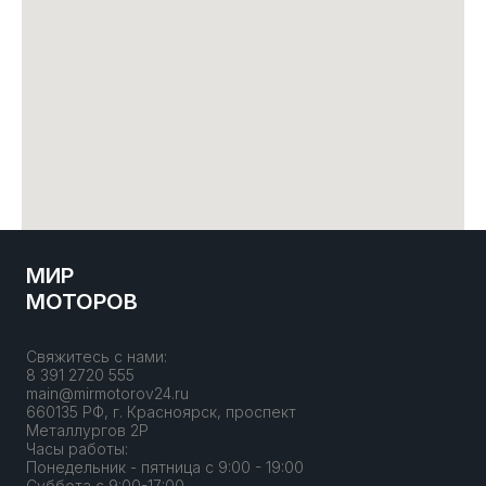
МИР
МОТОРОВ
Свяжитесь с нами:
8 391 2720 555
main@mirmotorov24.ru
660135 РФ, г. Красноярск, проспект
Металлургов 2Р
Часы работы:
Понедельник - пятница с 9:00 - 19:00
Суббота с 9:00-17:00