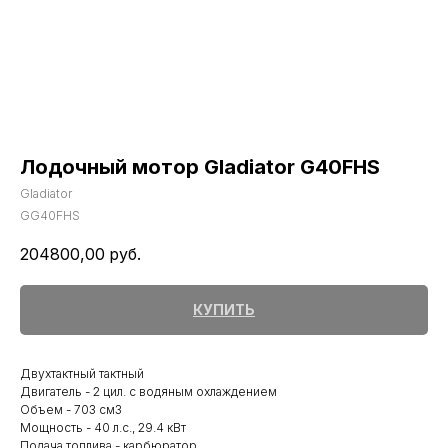
Лодочный мотор Gladiator G40FHS
Gladiator
GG40FHS
204800,00
руб.
КУПИТЬ
Двухтактный тактный
Двигатель - 2 цил. с водяным охлаждением
Объем - 703 см3
Мощность - 40 л.с., 29.4 кВт
Подача топлива - карбюратор