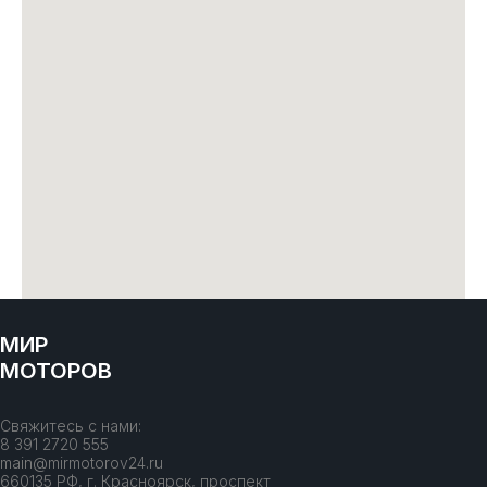
МИР
МОТОРОВ
Свяжитесь с нами:
8 391 2720 555
main@mirmotorov24.ru
660135 РФ, г. Красноярск, проспект