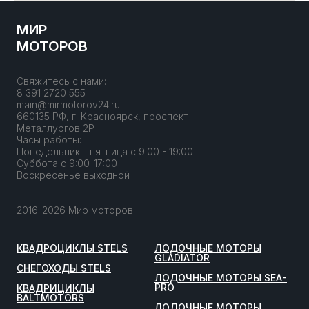
МИР
МОТОРОВ
Свяжитесь с нами:
8 391 2720 555
main@mirmotorov24.ru
660135 РФ, г. Красноярск, проспект
Металлургов 2Р
Часы работы:
Понедельник - пятница с 9:00 - 19:00
Суббота с 9:00-17:00
Воскресенье выходной
2016-2026 Мир моторов
КВАДРОЦИКЛЫ STELS
ЛОДОЧНЫЕ МОТОРЫ
GLADIATOR
СНЕГОХОДЫ STELS
ЛОДОЧНЫЕ МОТОРЫ SEA-
PRO
КВАДРИЦИКЛЫ
BALTMOTORS
ЛОДОЧНЫЕ МОТОРЫ