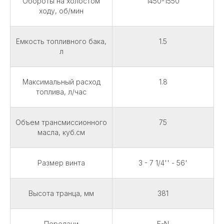
Обороты на холостом
1450-1550
ходу, об/мин
Емкость топливного бака,
1.5
л
Максимальный расход
1.8
топлива, л/час
Объем трансмиссионного
75
масла, куб.см
Размер винта
3 - 7 1/4'' - 56'
Высота транца, мм
381
Передачи
F-N