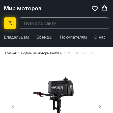
Мир моторов
Владельцам
Бренды
Покупателям
О нас
Главная
/
Лодочные моторы PARSUN
/
PARSUN T2.6CBMS