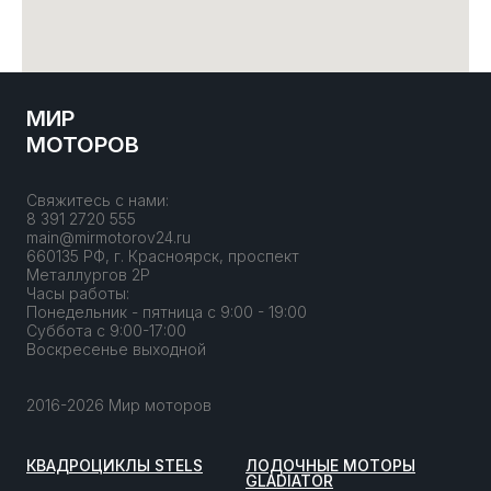
МИР
МОТОРОВ
Свяжитесь с нами:
8 391 2720 555
main@mirmotorov24.ru
660135 РФ, г. Красноярск, проспект
Металлургов 2Р
Часы работы:
Понедельник - пятница с 9:00 - 19:00
Суббота с 9:00-17:00
Воскресенье выходной
2016-2026 Мир моторов
КВАДРОЦИКЛЫ STELS
ЛОДОЧНЫЕ МОТОРЫ
GLADIATOR