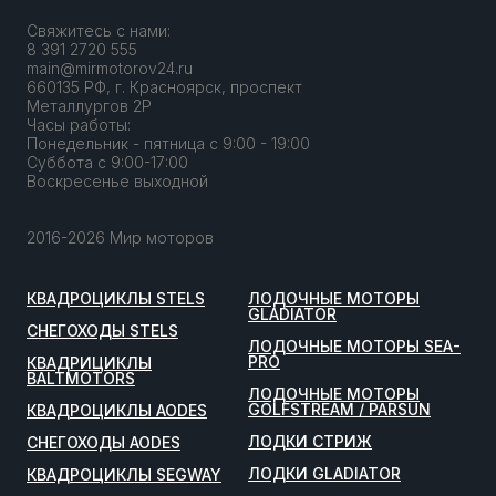
Свяжитесь с нами:
8 391 2720 555
main@mirmotorov24.ru
660135 РФ, г. Красноярск, проспект
Металлургов 2Р
Часы работы:
Понедельник - пятница с 9:00 - 19:00
Суббота с 9:00-17:00
Воскресенье выходной
2016-2026 Мир моторов
КВАДРОЦИКЛЫ STELS
ЛОДОЧНЫЕ МОТОРЫ
GLADIATOR
СНЕГОХОДЫ STELS
ЛОДОЧНЫЕ МОТОРЫ SEA-
PRO
КВАДРИЦИКЛЫ
BALTMOTORS
ЛОДОЧНЫЕ МОТОРЫ
GOLFSTREAM / PARSUN
КВАДРОЦИКЛЫ AODES
ЛОДКИ СТРИЖ
СНЕГОХОДЫ AODES
ЛОДКИ GLADIATOR
КВАДРОЦИКЛЫ SEGWAY