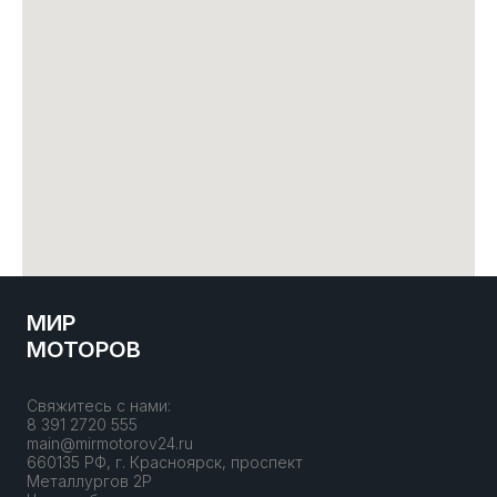
МИР
МОТОРОВ
Свяжитесь с нами:
8 391 2720 555
main@mirmotorov24.ru
660135 РФ, г. Красноярск, проспект
Металлургов 2Р