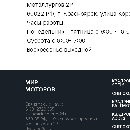
Металлургов 2Р
60022 РФ, г. Красноярск, улица Кор
Часы работы:
Понедельник - пятница с 9:00 - 19:0
Суббота с 9:00-17:00
Воскресенье выходной
КВАДРО
МИР
STELS
МОТОРОВ
СНЕГОХ
КВАДРИ
Свяжитесь с нами:
BALTMO
8 391 2720 555
main@mirmotorov24.ru
КВАДРО
AODES
660135 РФ, г. Красноярск, проспект
Металлургов 2Р
СНЕГОХ
Часы работы: