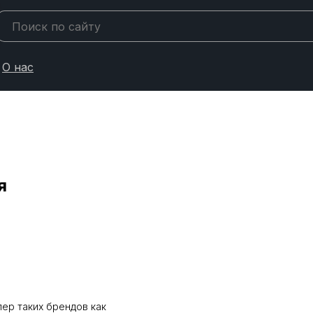
О нас
я
ер таких брендов как