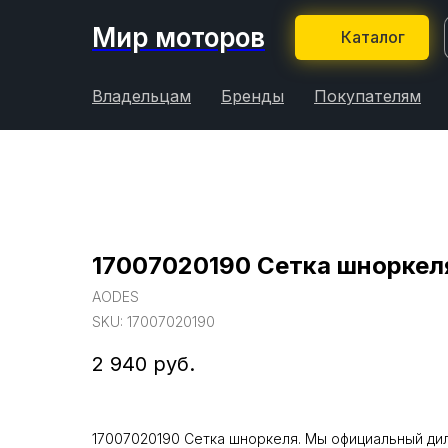
Мир моторов
Каталог
Владельцам
Бренды
Покупателям
17007020190 Сетка шноркел
AODES
SKU:
17007020190
2 940
руб.
17007020190 Сетка шноркеля. Мы официальный дил