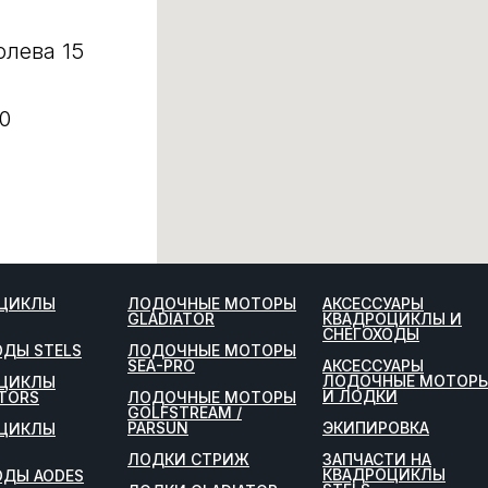
олева 15
0
ЦИКЛЫ
ЛОДОЧНЫЕ МОТОРЫ
АКСЕССУАРЫ
GLADIATOR
КВАДРОЦИКЛЫ И
СНЕГОХОДЫ
ОДЫ STELS
ЛОДОЧНЫЕ МОТОРЫ
SEA-PRO
АКСЕССУАРЫ
ЛОДОЧНЫЕ МОТОР
ЦИКЛЫ
И ЛОДКИ
TORS
ЛОДОЧНЫЕ МОТОРЫ
GOLFSTREAM /
PARSUN
ЭКИПИРОВКА
ЦИКЛЫ
ЛОДКИ СТРИЖ
ЗАПЧАСТИ НА
КВАДРОЦИКЛЫ
ОДЫ AODES