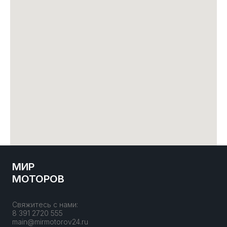
МИР
МОТОРОВ
Свяжитесь с нами:
8 391 2720 555
main@mirmotorov24.ru