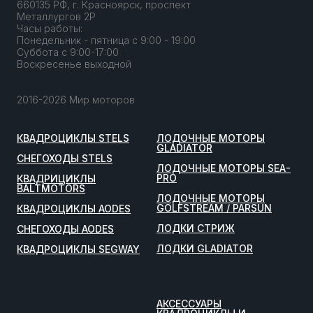
660135 РФ, г. Красноярск, проспект
Металлургов 2Р
Часы работы:
Понедельник - пятница с 9:00 - 19:00
Суббота с 9:00-17:00
Воскресенье выходной
2016-2026 Мир моторов
КВАДРОЦИКЛЫ STELS
ЛОДОЧНЫЕ МОТОРЫ
GLADIATOR
СНЕГОХОДЫ STELS
ЛОДОЧНЫЕ МОТОРЫ SEA-
PRO
КВАДРИЦИКЛЫ
BALTMOTORS
ЛОДОЧНЫЕ МОТОРЫ
GOLFSTREAM / PARSUN
КВАДРОЦИКЛЫ AODES
ЛОДКИ СТРИЖ
СНЕГОХОДЫ AODES
ЛОДКИ GLADIATOR
КВАДРОЦИКЛЫ SEGWAY
АКСЕССУАРЫ