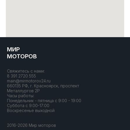
МИР
МОТОРОВ
Свяжитесь с нами:
8 391 2720 555
main@mirmotorov24.ru
660135 РФ, г. Красноярск, проспект
Металлургов 2Р
Часы работы:
Понедельник - пятница с 9:00 - 19:00
Суббота с 9:00-17:00
Воскресенье выходной
2016-2026 Мир моторов