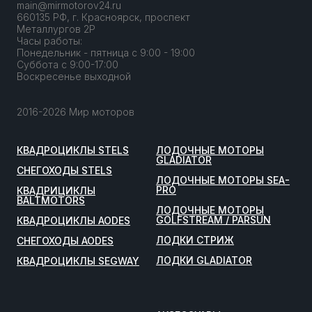
main@mirmotorov24.ru
660135 РФ, г. Красноярск, проспект
Металлургов 2Р
Часы работы:
Понедельник - пятница с 9:00 - 19:00
Суббота с 9:00-17:00
Воскресенье выходной
2016-2026 Мир моторов
КВАДРОЦИКЛЫ STELS
ЛОДОЧНЫЕ МОТОРЫ
GLADIATOR
СНЕГОХОДЫ STELS
ЛОДОЧНЫЕ МОТОРЫ SEA-
PRO
КВАДРИЦИКЛЫ
BALTMOTORS
ЛОДОЧНЫЕ МОТОРЫ
GOLFSTREAM / PARSUN
КВАДРОЦИКЛЫ AODES
ЛОДКИ СТРИЖ
СНЕГОХОДЫ AODES
ЛОДКИ GLADIATOR
КВАДРОЦИКЛЫ SEGWAY