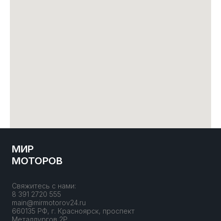
МИР
МОТОРОВ
Свяжитесь с нами:
8 391 2720 555
main@mirmotorov24.ru
660135 РФ, г. Красноярск, проспект
Металлургов 2Р