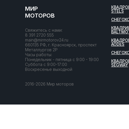
КВАДРО
МИР
STELS
МОТОРОВ
СНЕГОХ
КВАДРИ
Свяжитесь с нами:
BALTMO
8 391 2720 555
main@mirmotorov24.ru
КВАДРО
AODES
660135 РФ, г. Красноярск, проспект
Металлургов 2Р
СНЕГОХ
Часы работы:
Понедельник - пятница с 9:00 - 19:00
КВАДРО
Суббота с 9:00-17:00
SEGWAY
Воскресенье выходной
2016-2026 Мир моторов