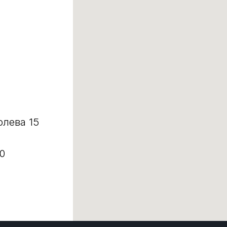
олева 15
0