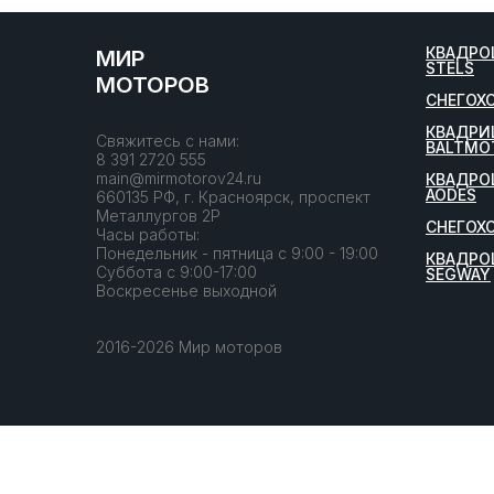
КВАДРО
МИР
STELS
МОТОРОВ
СНЕГОХ
КВАДРИ
Свяжитесь с нами:
BALTMO
8 391 2720 555
main@mirmotorov24.ru
КВАДРО
AODES
660135 РФ, г. Красноярск, проспект
Металлургов 2Р
СНЕГОХ
Часы работы:
Понедельник - пятница с 9:00 - 19:00
КВАДРО
Суббота с 9:00-17:00
SEGWAY
Воскресенье выходной
2016-2026 Мир моторов