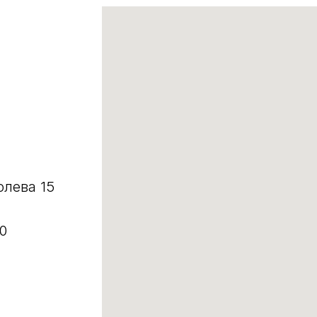
олева 15
0