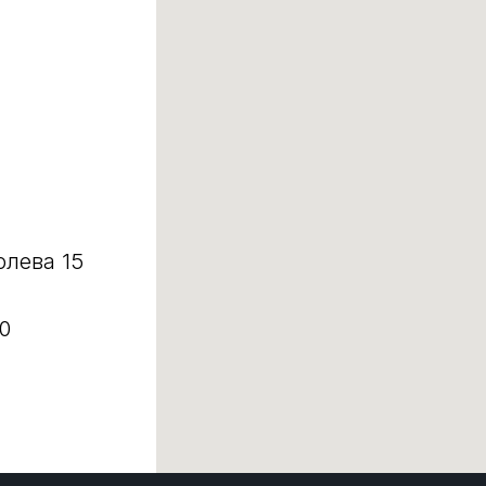
олева 15
0