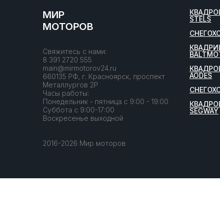
КВАДРО
МИР
STELS
МОТОРОВ
СНЕГОХ
КВАДРИ
Свяжитесь с нами:
BALTMO
8 391 2720 555
main@mirmotorov24.ru
КВАДРО
AODES
660135 РФ, г. Красноярск, проспект
Металлургов 2Р
СНЕГОХ
Часы работы:
Понедельник - пятница с 9:00 - 19:00
КВАДРО
Суббота с 9:00-17:00
SEGWAY
Воскресенье выходной
2016-2026 Мир моторов