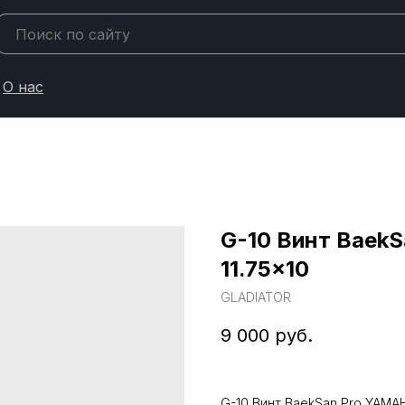
О нас
G-10 Винт BaekS
11.75x10
GLADIATOR
9 000
руб.
G-10 Винт BaekSan Pro YAMAH