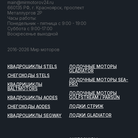
main@mirmotorov24.ru
660135 РФ, г. Красноярск, проспект
Металлургов 2Р
Часы работы:
Понедельник - пятница с 9:00 - 19:00
Суббота с 9:00-17:00
Воскресенье выходной
2016-2026 Мир моторов
КВАДРОЦИКЛЫ STELS
ЛОДОЧНЫЕ МОТОРЫ
GLADIATOR
СНЕГОХОДЫ STELS
ЛОДОЧНЫЕ МОТОРЫ SEA-
PRO
КВАДРИЦИКЛЫ
BALTMOTORS
ЛОДОЧНЫЕ МОТОРЫ
GOLFSTREAM / PARSUN
КВАДРОЦИКЛЫ AODES
ЛОДКИ СТРИЖ
СНЕГОХОДЫ AODES
ЛОДКИ GLADIATOR
КВАДРОЦИКЛЫ SEGWAY