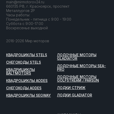
main@mirmotorov24.ru
660135 РФ, г. Красноярск, проспект
Металлургов 2Р
Часы работы:
Понедельник - пятница с 9:00 - 19:00
Суббота с 9:00-17:00
Воскресенье выходной
2016-2026 Мир моторов
КВАДРОЦИКЛЫ STELS
ЛОДОЧНЫЕ МОТОРЫ
GLADIATOR
СНЕГОХОДЫ STELS
ЛОДОЧНЫЕ МОТОРЫ SEA-
PRO
КВАДРИЦИКЛЫ
BALTMOTORS
ЛОДОЧНЫЕ МОТОРЫ
GOLFSTREAM / PARSUN
КВАДРОЦИКЛЫ AODES
ЛОДКИ СТРИЖ
СНЕГОХОДЫ AODES
ЛОДКИ GLADIATOR
КВАДРОЦИКЛЫ SEGWAY