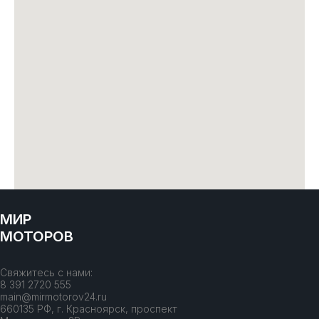
МИР
МОТОРОВ
Свяжитесь с нами:
8 391 2720 555
main@mirmotorov24.ru
660135 РФ, г. Красноярск, проспект