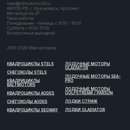
main@mirmotorov24.ru
660135 РФ, г. Красноярск, проспект
Металлургов 2Р
Часы работы:
Понедельник - пятница с 9:00 - 19:00
Суббота с 9:00-17:00
Воскресенье выходной
2016-2026 Мир моторов
КВАДРОЦИКЛЫ STELS
ЛОДОЧНЫЕ МОТОРЫ
GLADIATOR
СНЕГОХОДЫ STELS
ЛОДОЧНЫЕ МОТОРЫ SEA-
PRO
КВАДРИЦИКЛЫ
BALTMOTORS
ЛОДОЧНЫЕ МОТОРЫ
GOLFSTREAM / PARSUN
КВАДРОЦИКЛЫ AODES
ЛОДКИ СТРИЖ
СНЕГОХОДЫ AODES
ЛОДКИ GLADIATOR
КВАДРОЦИКЛЫ SEGWAY