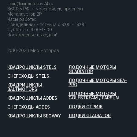
main@mirmotorov24.ru
660135 РФ, г. Красноярск, проспект
Металлургов 2Р
Часы работы:
Понедельник - пятница с 9:00 - 19:00
Суббота с 9:00-17:00
Воскресенье выходной
2016-2026 Мир моторов
КВАДРОЦИКЛЫ STELS
ЛОДОЧНЫЕ МОТОРЫ
GLADIATOR
СНЕГОХОДЫ STELS
ЛОДОЧНЫЕ МОТОРЫ SEA-
PRO
КВАДРИЦИКЛЫ
BALTMOTORS
ЛОДОЧНЫЕ МОТОРЫ
GOLFSTREAM / PARSUN
КВАДРОЦИКЛЫ AODES
ЛОДКИ СТРИЖ
СНЕГОХОДЫ AODES
ЛОДКИ GLADIATOR
КВАДРОЦИКЛЫ SEGWAY