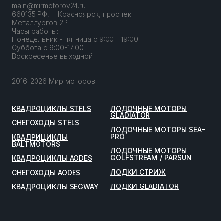
main@mirmotorov24.ru
660135 РФ, г. Красноярск, проспект
Металлургов 2Р
Часы работы:
Понедельник - пятница с 9:00 - 19:00
Суббота с 9:00-17:00
Воскресенье выходной
2016-2026 Мир моторов
КВАДРОЦИКЛЫ STELS
ЛОДОЧНЫЕ МОТОРЫ
GLADIATOR
СНЕГОХОДЫ STELS
ЛОДОЧНЫЕ МОТОРЫ SEA-
PRO
КВАДРИЦИКЛЫ
BALTMOTORS
ЛОДОЧНЫЕ МОТОРЫ
GOLFSTREAM / PARSUN
КВАДРОЦИКЛЫ AODES
ЛОДКИ СТРИЖ
СНЕГОХОДЫ AODES
ЛОДКИ GLADIATOR
КВАДРОЦИКЛЫ SEGWAY