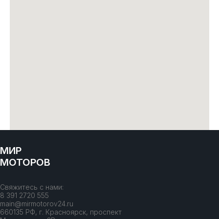
МИР
МОТОРОВ
Свяжитесь с нами:
8 391 2720 555
main@mirmotorov24.ru
660135 РФ, г. Красноярск, проспект