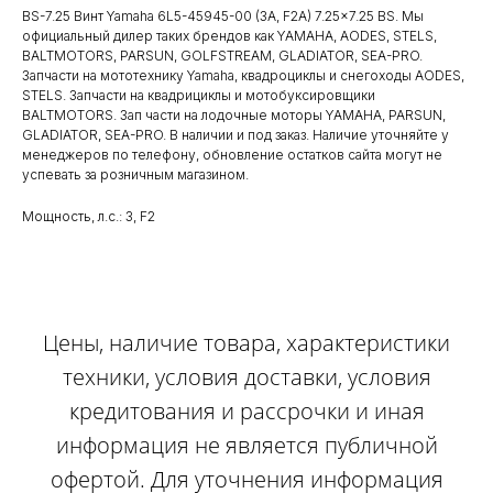
BS-7.25 Винт Yamaha 6L5-45945-00 (3A, F2A) 7.25x7.25 BS. Мы
официальный дилер таких брендов как YAMAHA, AODES, STELS,
BALTMOTORS, PARSUN, GOLFSTREAM, GLADIATOR, SEA-PRO.
Запчасти на мототехнику Yamaha, квадроциклы и снегоходы AODES,
STELS. Запчасти на квадрициклы и мотобуксировщики
BALTMOTORS. Зап части на лодочные моторы YAMAHA, PARSUN,
GLADIATOR, SEA-PRO. В наличии и под заказ. Наличие уточняйте у
менеджеров по телефону, обновление остатков сайта могут не
успевать за розничным магазином.
Мощность, л.с.: 3, F2
Цены, наличие товара, характеристики
техники, условия доставки, условия
кредитования и рассрочки и иная
информация не является публичной
офертой. Для уточнения информация