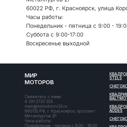
60022 РФ, г. Красноярск, улица Кор
Часы работы:
Понедельник - пятница с 9:00 - 19:0
Суббота с 9:00-17:00
Воскресенье выходной
КВАДРО
МИР
STELS
МОТОРОВ
СНЕГОХ
КВАДРИ
Свяжитесь с нами:
BALTMO
8 391 2720 555
main@mirmotorov24.ru
КВАДРО
AODES
660135 РФ, г. Красноярск, проспект
Металлургов 2Р
СНЕГОХ
Часы работы:
Понедельник - пятница с 9:00 - 19:00
КВАДРО