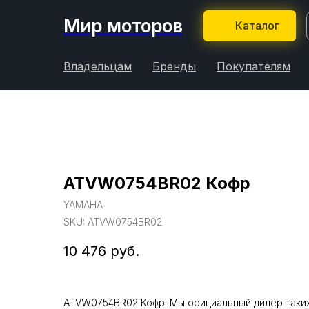
Мир моторов
Каталог
Владельцам
Бренды
Покупателям
ATVW0754BR02 Кофр
YAMAHA
SKU:
ATVW0754BR02
10 476
руб.
ATVW0754BR02 Кофр. Мы официальный дилер таких