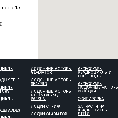
олева 15
0
ЦИКЛЫ
ЛОДОЧНЫЕ МОТОРЫ
АКСЕССУАРЫ
GLADIATOR
КВАДРОЦИКЛЫ И
СНЕГОХОДЫ
ОДЫ STELS
ЛОДОЧНЫЕ МОТОРЫ
SEA-PRO
АКСЕССУАРЫ
ЛОДОЧНЫЕ МОТОР
ЦИКЛЫ
И ЛОДКИ
TORS
ЛОДОЧНЫЕ МОТОРЫ
GOLFSTREAM /
PARSUN
ЭКИПИРОВКА
ЦИКЛЫ
ЛОДКИ СТРИЖ
ЗАПЧАСТИ НА
КВАДРОЦИКЛЫ
ОДЫ AODES
STELS
ЛОДКИ GLADIATOR
ЦИКЛЫ