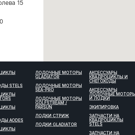
олева 15
0
ЦИКЛЫ
ЛОДОЧНЫЕ МОТОРЫ
АКСЕССУАРЫ
GLADIATOR
КВАДРОЦИКЛЫ И
СНЕГОХОДЫ
ОДЫ STELS
ЛОДОЧНЫЕ МОТОРЫ
SEA-PRO
АКСЕССУАРЫ
ЛОДОЧНЫЕ МОТОР
ЦИКЛЫ
И ЛОДКИ
TORS
ЛОДОЧНЫЕ МОТОРЫ
GOLFSTREAM /
PARSUN
ЭКИПИРОВКА
ЦИКЛЫ
ЛОДКИ СТРИЖ
ЗАПЧАСТИ НА
КВАДРОЦИКЛЫ
ОДЫ AODES
STELS
ЛОДКИ GLADIATOR
ЦИКЛЫ
ЗАПЧАСТИ НА