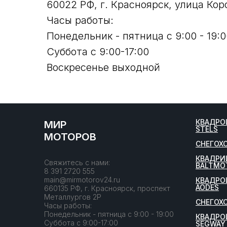
60022 РФ, г. Красноярск, улица Кор
Часы работы:
Понедельник - пятница с 9:00 - 19:0
Суббота с 9:00-17:00
Воскресенье выходной
КВАДРО
МИР
STELS
МОТОРОВ
СНЕГОХ
КВАДРИ
Свяжитесь с нами:
BALTMO
8 391 2720 555
main@mirmotorov24.ru
КВАДРО
AODES
660135 РФ, г. Красноярск, проспект
Металлургов 2Р
СНЕГОХ
Часы работы:
Понедельник - пятница с 9:00 - 19:00
КВАДРО
Суббота с 9:00-17:00
SEGWAY