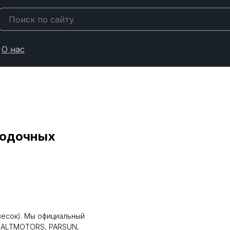
О нас
лодочных
весок). Мы официальный
 BALTMOTORS, PARSUN,