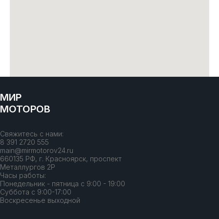
МИР
МОТОРОВ
Свяжитесь с нами:
8 391 2720 555
main@mirmotorov24.ru
660135 РФ, г. Красноярск, проспект
Металлургов 2Р
Часы работы:
Понедельник - пятница с 9:00 - 19:00
Суббота с 9:00-17:00
Воскресенье выходной