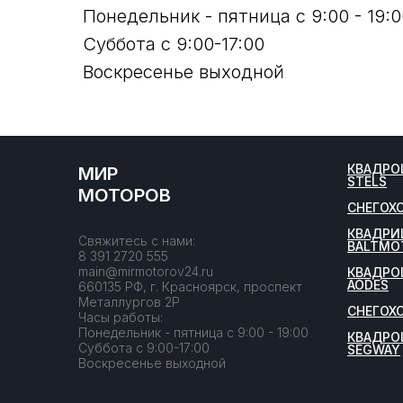
Понедельник - пятница с 9:00 - 19:0
Суббота с 9:00-17:00
Воскресенье выходной
КВАДРО
МИР
STELS
МОТОРОВ
СНЕГОХ
КВАДРИ
Свяжитесь с нами:
BALTMO
8 391 2720 555
main@mirmotorov24.ru
КВАДРО
AODES
660135 РФ, г. Красноярск, проспект
Металлургов 2Р
СНЕГОХ
Часы работы:
Понедельник - пятница с 9:00 - 19:00
КВАДРО
Суббота с 9:00-17:00
SEGWAY
Воскресенье выходной