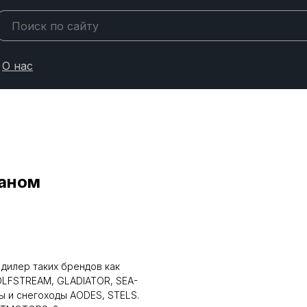
О нас
паном
 дилер таких брендов как
LFSTREAM, GLADIATOR, SEA-
ы и снегоходы AODES, STELS.