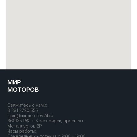
МИР
МОТОРОВ
Свяжитесь с нами:
8 391 2720 555
main@mirmotorov24.ru
660135 РФ, г. Красноярск, проспект
Металлургов 2Р
Часы работы:
Понедельник - пятница с 9:00 - 19:00