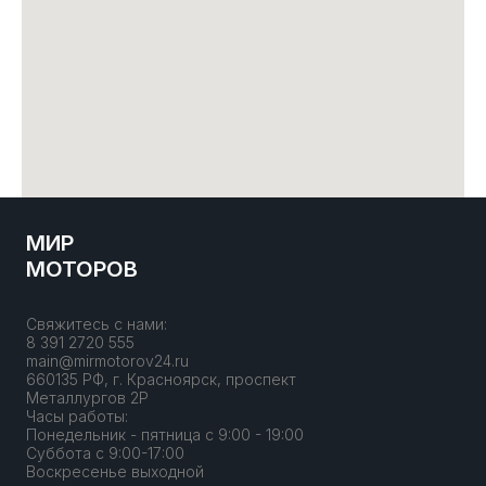
МИР
МОТОРОВ
Свяжитесь с нами:
8 391 2720 555
main@mirmotorov24.ru
660135 РФ, г. Красноярск, проспект
Металлургов 2Р
Часы работы:
Понедельник - пятница с 9:00 - 19:00
Суббота с 9:00-17:00
Воскресенье выходной