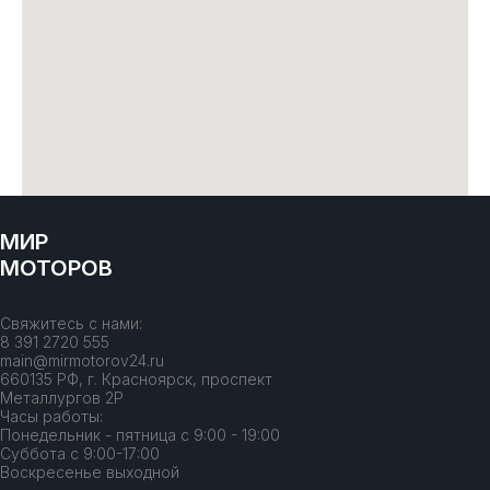
МИР
МОТОРОВ
Свяжитесь с нами:
8 391 2720 555
main@mirmotorov24.ru
660135 РФ, г. Красноярск, проспект
Металлургов 2Р
Часы работы:
Понедельник - пятница с 9:00 - 19:00
Суббота с 9:00-17:00
Воскресенье выходной