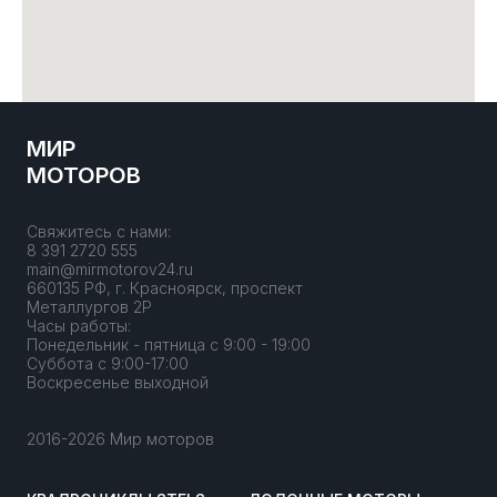
МИР
МОТОРОВ
Свяжитесь с нами:
8 391 2720 555
main@mirmotorov24.ru
660135 РФ, г. Красноярск, проспект
Металлургов 2Р
Часы работы:
Понедельник - пятница с 9:00 - 19:00
Суббота с 9:00-17:00
Воскресенье выходной
2016-2026 Мир моторов