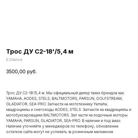
Трос ДУ С2-18'/5,4 м
E.Chance
3500,00
руб.
Трос ДУ С2-18'/5,4 м. Мы официальный дилер таких брендов как
YAMAHA, AODES, STELS, BALTMOTORS, PARSUN, GOLFSTREAM,
GLADIATOR, SEA-PRO. Запчасти на мототехнику Yamaha,
квадроциклы и снегоходы AODES, STELS. Запчасти на квадрициклы и
мотобуксировщики BALTMOTORS. Зап части на лодочные моторы
YAMAHA, PARSUN, GLADIATOR, SEA-PRO. В наличии и под заказ.
Наличие уточняйте у менеджеров по телефону, обновление
остатков сайта могут не успевать за розничным магазином.