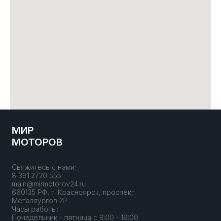
МИР
МОТОРОВ
Свяжитесь с нами:
8 391 2720 555
main@mirmotorov24.ru
660135 РФ, г. Красноярск, проспект
Металлургов 2Р
Часы работы:
Понедельник - пятница с 9:00 - 19:00