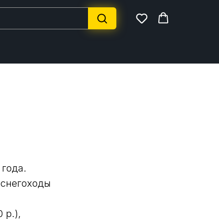
 года.
 снегоходы
 р.),