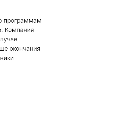
по программам
о. Компания
случае
ьше окончания
хники